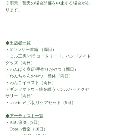
※雨天、荒天の場合開催を中止する場合があ
ります。
◆出店者一覧
・611/レザー首輪 （両日）
・ミル工房/パラコードリード、ハンドメイド
グッズ（両日）
・わんぱく商店/手作りおやつ（両日）
・わんちゃんおやつ・整体（両日）
・わんこイラスト（両日）
・ギンヲマトウ - 銀を纏う -/シルバーアクセ
サリー（両日）
・carestore/ 爪切りケアセット（9日）
◆アーティスト一覧
・Ah! /音楽（9日）
・Oops! /音楽（10日）