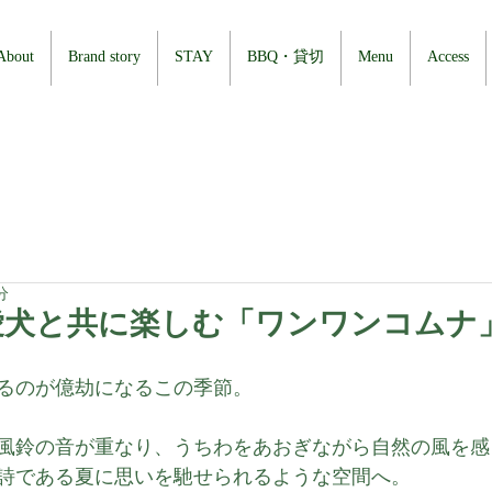
About
Brand story
STAY
BBQ・貸切
Menu
Access
分
愛犬と共に楽しむ「ワンワンコムナ
るのが億劫になるこの季節。
風鈴の音が重なり、うちわをあおぎながら自然の風を感
詩である夏に思いを馳せられるような空間へ。