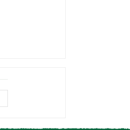
知らせ】椿森コムナcafe
19日（金）リニューアル
プン！