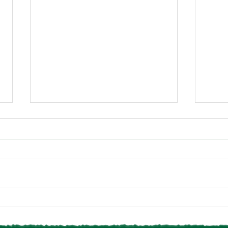
【椿森コムナより8月営業
【お
日・夏季休業のお知らせ】
6月
オー