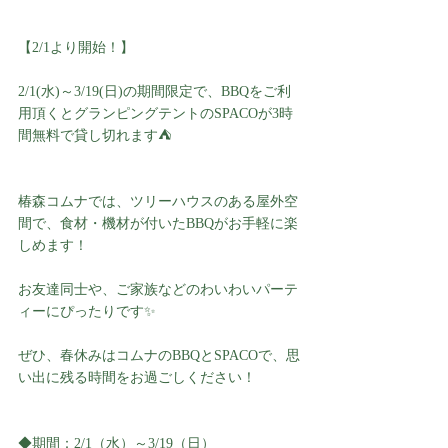
【2/1より開始！】
2/1(水)～3/19(日)の期間限定で、BBQをご利
用頂くとグランピングテントのSPACOが3時
間無料で貸し切れます⛺️
椿森コムナでは、ツリーハウスのある屋外空
間で、食材・機材が付いたBBQがお手軽に楽
しめます！
お友達同士や、ご家族などのわいわいパーテ
ィーにぴったりです✨️
ぜひ、春休みはコムナのBBQとSPACOで、思
い出に残る時間をお過ごしください！
◆期間：2/1（水）～3/19（日）