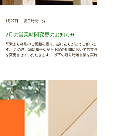
1月27日
読了時間: 1分
2月の営業時間変更のお知らせ
平素より格別のご愛顧を賜り、誠にありがとうございま
す。 この度、誠に勝手ながら下記の期間において営業時間
を変更させていただきます。 以下の通り時短営業を実施い
たします。 〈2026年2月1日(日)〜2月28日(土)〉 ◆土曜日・
祝日：11:00〜16:00 ◆日曜日：7:00〜16:00 ※定休日：平日
〈3月1日(日)〜3月19日(木)〉 ◆平日・土曜日：11:00〜17:00
◆日曜日：7:00〜17:00 〈3月20日(金)以降〉 ◆平日・土曜
日：11:00〜21:00 ◆日曜日：7:00〜18:00 お客様のご来店を
スタッフ一同、心よりお待ち申し上げております。 どうぞ
よろしくお願いいたします。