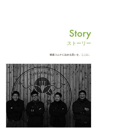
選会：フードやドリンクのご注文、各コン
テンツのご利用で抽選券をプレゼント。美
味しく食べて遊んで、豪華景品を当てちゃ
いましょう！※フード1品以上ご注文の方が
対象です。 ・夏祭り限定メニューがなん
Story
と！5種登場！ （焼きそば・冷やしカップ
スイカ・サイコロステーキ串・カプレーゼ
ストーリー
串・きゅうりの1本漬け） 【イベント詳細】
・日時：8月22日（土）11:00〜20:00（雨天
椿森コムナに込める思いを、ここに。
時は翌日 11:00〜17:00 に延期） ※延期・
中止のお知らせはこちらのインスタグラム
でお知らせいたします。 ・場所：椿森コム
ナ ・対象：ご家族・お友達と・・・・どな
たでも大歓迎！ （ご来場の際はおひとり様1
オーダーお願いいたします） 日中のお出か
けはもちろん、