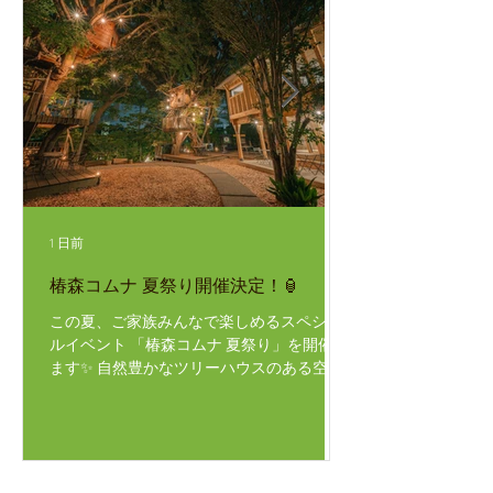
1 日前
6 日前
椿森コムナ 夏祭り開催決定！🏮
【椿森コムナより
この夏、ご家族みんなで楽しめるスペシャ
いつも当店をご利用
ルイベント 「椿森コムナ 夏祭り」を開催し
ございます！ 8/3（
ます✨ 自然豊かなツリーハウスのある空間
真のツリーハウスと
で、夏の思い出を一緒に作りませんか？ \
めご利用いただけな
お楽しみコンテンツ / ・スーパーボールす
ご不便をおかけし申
くい：カラフルなボールをゲット！ ・落書
舗は通常通り営業し
きせんべい：シロップとおせんべいで自分
ご来店くださいませ
だけのお絵かき🎨 ・豪華景品が当たる！抽